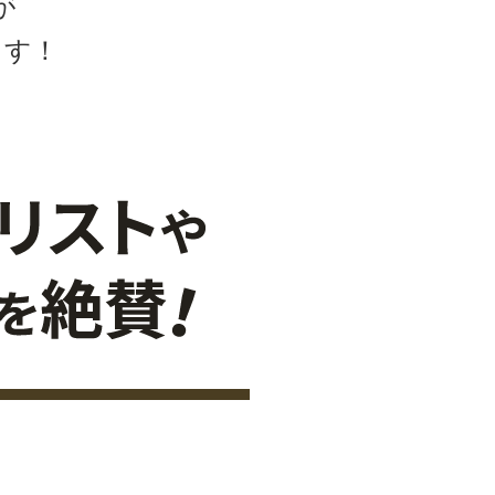
が
ます！