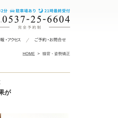
HOME
猫背・姿勢矯正
は
果が
？